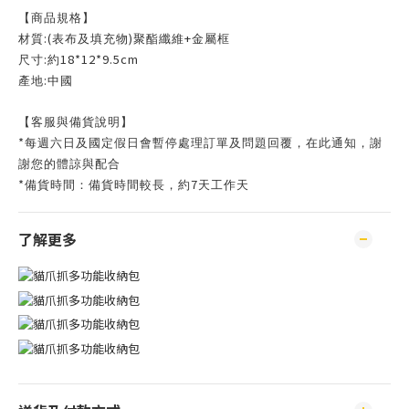
【商品規格】
:(
)
+
材質
表布及填充物
聚酯纖維
金屬框
:
18*12*9.5cm
尺寸
約
:
產地
中國
【客服與備貨說明】
*
每週六日及國定假日會暫停處理訂單及問題回覆，在此通知，謝
謝您的體諒與配合
*
7
備貨時間：備貨時間較長，約
天工作天
了解更多