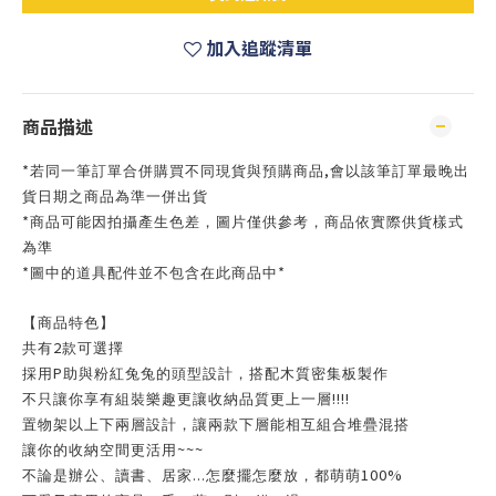
加入追蹤清單
商品描述
*
,
若同一筆訂單合併購買不同現貨與預購商品
會以該筆訂單最晚出
貨日期之商品為準一併出貨
*
商品可能因拍攝產生色差，圖片僅供參考，商品依實際供貨樣式
為準
*
*
圖中的道具配件並不包含在此商品中
【商品特色】
2
共有
款可選擇
P
採用
助與粉紅兔兔的頭型設計，搭配木質密集板製作
!!!!
不只讓你享有組裝樂趣更讓收納品質更上一層
置物架以上下兩層設計，讓兩款下層能相互組合堆疊混搭
~~~
讓你的收納空間更活用
...
100%
不論是辦公、讀書、居家
怎麼擺怎麼放，都萌萌