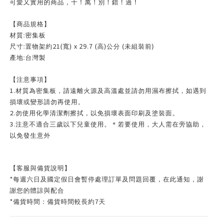
可愛又實用的商品，千！萬！別！錯！過！
【商品規格】
:
材質
密集板
:
21(
) x 29.7 (
)
(
)
尺寸
置物架約
寬
高
公分
未組裝前
:
產地
台灣製
【注意事項】
1.
材質為密集板，請遠離火源及高溫處並請勿用濕布擦拭，如遇到
損壞或變形請勿再使用。
2.
勿使用化學清潔劑擦拭，以免損壞表面印刷及塗裝面。
3.
注意不適合三歲以下兒童使用。＊若要使用，大人需在旁協助，
以免發生意外
【客服與備貨說明】
*
每週六日及國定假日會暫停處理訂單及問題回覆，在此通知，謝
謝您的體諒與配合
*
7
備貨時間：備貨時間較長約
天