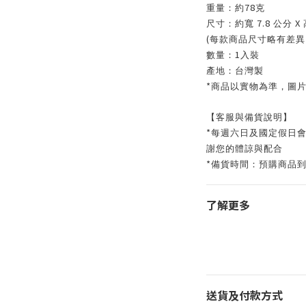
78
重量：約
克
7.8
X
尺寸：約寬
公分
(
每款商品尺寸略有差異
1
數量：
入裝
產地：台灣製
*
商品以實物為準，圖
【客服與備貨說明】
*
每週六日及國定假日
謝您的體諒與配合
*
備貨時間：預購商品
了解更多
送貨及付款方式