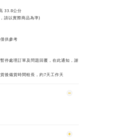
33.8
高
公分
)
，請以實際商品為準
片僅供參考
會暫停處理訂單及問題回覆，在此通知，謝
7
到貨後備貨時間較長，約
天工作天