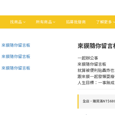
找商品
所有商品
招募批發商
了解更多
來貘隨你留言
一起辦公事
來貘隨你留言板
就算被便利貼轟炸也
跟來貘一起發懶耍廢
人生目標：一事無成
全店，購買滿NT$6