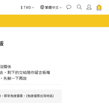
$
TWD
繁體中文
板
沒關係
去，剩下的交給隨你留言板囉
，先躺一下再說
80，即享免運優惠。(免運僅限台灣地區)